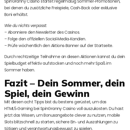
SpinGranny Casino startet regelmäßig Sommer‑Promotionen,
bei denen du zusätzliche Freispiele, Cash‑Back oder exklusive
Boni erhältst.
Wie du nichts verpasst:
– Abonniere den Newsletter des Casinos.
– Folge den offiziellen Social‑Media‑Kanälen.
– Prüfe wöchentlich den Aktions‑Banner auf der Startseite.
Durch rechtzeitige Teilnahme an diesen Aktionen kannst du dein
Spielbudget effektiv aufstocken und noch mehr Spaß im
Sommer haben.
Fazit – Dein Sommer, dein
Spiel, dein Gewinn
Mit diesen acht Tipps bist du bestens gerüstet, um das
HTML5‑Gaming bei SpinGranny Casino voll auszukosten. Du hast
jetzt das Wissen, um Bonusangebote clever zu nutzen, mobile
Slots blitzschnell zu starten, sichere Ein‑ und Auszahlungen zu
tätigen und verantwortungsbewusst zu spielen.