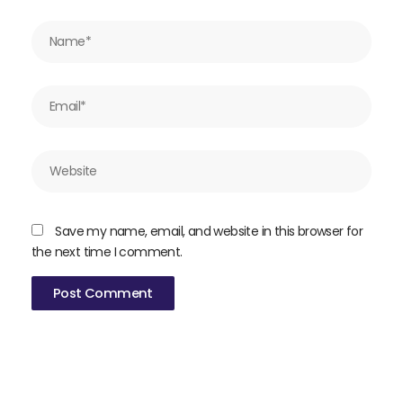
Name*
Email*
Website
Save my name, email, and website in this browser for
the next time I comment.