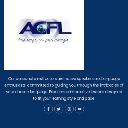
Our passionate instructors are native speakers and language
enthusiasts, committed to guiding you through the intricacies of
your chosen language. Experience interactive lessons designed
to fit your learning style and pace.
F
T
I
Y
a
w
n
o
c
i
s
u
e
t
t
t
b
t
a
u
o
e
g
b