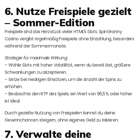
6. Nutze Freispiele gezielt
– Sommer-Edition
Freispiele sind das Herzstück vieler HTML5‑Slots. SpinGranny
Casino vergibt regelmäßig Freispiele ohne Einzahlung, besonders
während der Sommermonate.
Strategie für maximale Wirkung:
– Wähle Slots mit hoher Volatilität, wenn du bereit bist, größere
Schwankungen zu akzeptieren.
– Setze bei niedrigen Einsätzen, um die Anzahl der Spins zu
erhöhen.
– Beobachte den RTP des Spiels; ein Wert von 96,5 % oder höher
ist ideal.
Durch gezielte Nutzung von Freispielen kannst du deine
Gewinnchancen steigern, ohne eigenes Geld zu riskieren.
7. Verwalte deine