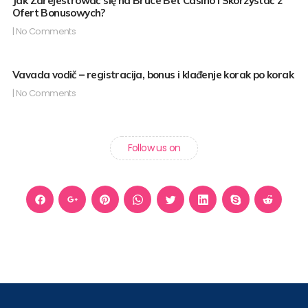
Jak Zarejestrować się na Bruce Bet Casino i Skorzystać z
Ofert Bonusowych?
No Comments
Vavada vodič – registracija, bonus i klađenje korak po korak
No Comments
Follow us on