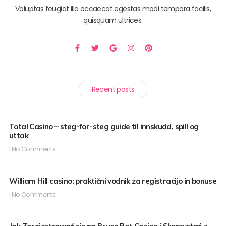
Voluptas feugiat illo occaecat egestas modi tempora facilis,
quisquam ultrices.
F
T
G
I
P
a
w
o
n
i
c
i
o
s
n
e
t
g
t
t
b
t
l
a
e
o
e
e
g
r
o
r
r
e
Recent posts
k
a
s
-
m
t
f
Total Casino – steg-for-steg guide til innskudd, spill og
uttak
No Comments
William Hill casino: praktični vodnik za registracijo in bonuse
No Comments