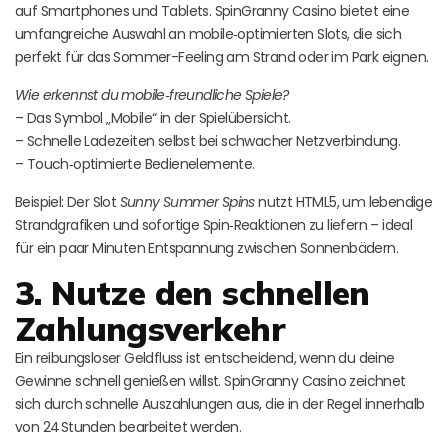
auf Smartphones und Tablets. SpinGranny Casino bietet eine
umfangreiche Auswahl an mobile‑optimierten Slots, die sich
perfekt für das Sommer-Feeling am Strand oder im Park eignen.
Wie erkennst du mobile‑freundliche Spiele?
– Das Symbol „Mobile“ in der Spielübersicht.
– Schnelle Ladezeiten selbst bei schwacher Netzverbindung.
– Touch‑optimierte Bedienelemente.
Beispiel: Der Slot
Sunny Summer Spins
nutzt HTML5, um lebendige
Strandgrafiken und sofortige Spin‑Reaktionen zu liefern – ideal
für ein paar Minuten Entspannung zwischen Sonnenbädern.
3. Nutze den schnellen
Zahlungsverkehr
Ein reibungsloser Geldfluss ist entscheidend, wenn du deine
Gewinne schnell genießen willst. SpinGranny Casino zeichnet
sich durch schnelle Auszahlungen aus, die in der Regel innerhalb
von 24 Stunden bearbeitet werden.