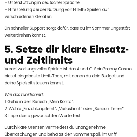
– Unterstützung in deutscher Sprache.
– Hilfestellung bei der Nutzung von HTML5‑Spielen auf
verschiedenen Geräten.
Ein schneller Support sorgt dafür, dass du im Sommer ungestört
weiterdrehen kannst.
5. Setze dir klare Einsatz‑
und Zeitlimits
Verantwortungsvolles Spielen ist das A und O. SpinGranny Casino
bietet eingebaute Limit‑Tools, mit denen du dein Budget und
deine Spielzeit steuern kannst.
Wie das funktioniert:
1. Gehe in den Bereich „Mein Konto“.
2. Wähle „Einzahlungslimit“, „Verlustlimit“ oder „Session‑Timer“.
3. Lege deine gewünschten Werte fest.
Durch klare Grenzen vermeidest du unangenehme
Überraschungen und behältst den Sommerspaß im Griff.