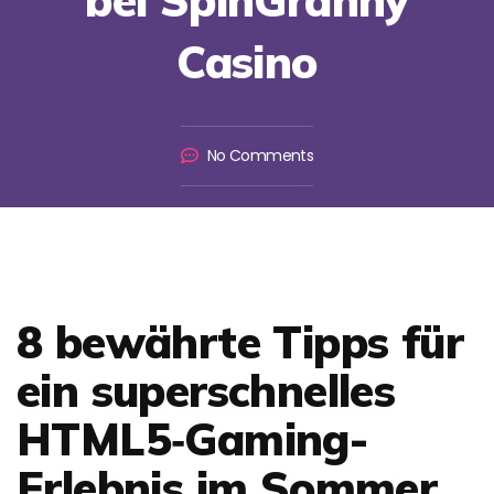
Casino
No Comments
8 bewährte Tipps für
ein superschnelles
HTML5‑Gaming-
Erlebnis im Sommer