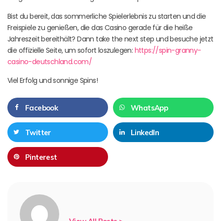
Bist du bereit, das sommerliche Spielerlebnis zu starten und die
Freispiele zu genießen, die das Casino gerade für die heiße
Jahreszeit bereithält? Dann take the next step und besuche jetzt
die offizielle Seite, um sofort loszulegen:
https://spin-granny-
casino-deutschland.com/
Viel Erfolg und sonnige Spins!
Facebook
WhatsApp
Twitter
LinkedIn
Pinterest