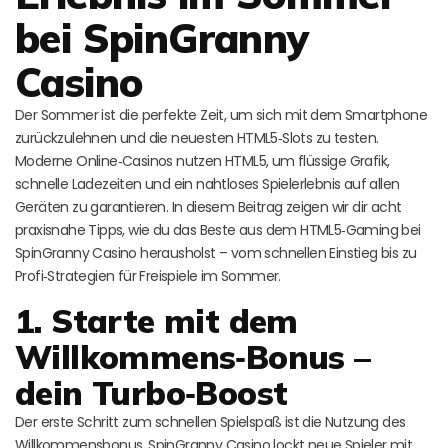
bei SpinGranny
Casino
Der Sommer ist die perfekte Zeit, um sich mit dem Smartphone
zurückzulehnen und die neuesten HTML5‑Slots zu testen.
Moderne Online‑Casinos nutzen HTML5, um flüssige Grafik,
schnelle Ladezeiten und ein nahtloses Spielerlebnis auf allen
Geräten zu garantieren. In diesem Beitrag zeigen wir dir acht
praxisnahe Tipps, wie du das Beste aus dem HTML5‑Gaming bei
SpinGranny Casino herausholst – vom schnellen Einstieg bis zu
Profi‑Strategien für Freispiele im Sommer.
1. Starte mit dem
Willkommens‑Bonus –
dein Turbo‑Boost
Der erste Schritt zum schnellen Spielspaß ist die Nutzung des
Willkommensbonus. SpinGranny Casino lockt neue Spieler mit