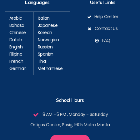
Languages
Useful Links
o
r
r
e
k
a
-
m
f
Help Center
Arabic
Italian
Bahasa
Japanese
Contact Us
Chinese
Korean
Dutch
Norwegian
FAQ
English
Russian
Filipino
Spanish
French
Thai
German
Vietnamese
School Hours
8 AM - 5 PM , Monday - Saturday
Ortigas Center, Pasig, 1605 Metro Manila