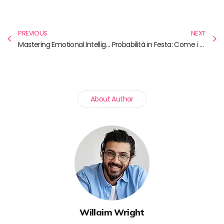
Prev
N
PREVIOUS
NEXT
Mastering Emotional Intelligence for Meaningful Connections This Holiday Season
Probabilità in Festa: Come i Tornei di Casinò Mobile si Trasformano in Magia Natalizia
About Author
Willaim Wright