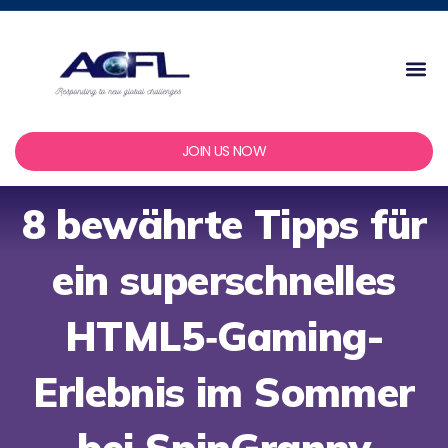
Skip
to
content
Me
JOIN US NOW
8 bewährte Tipps für
ein superschnelles
HTML5‑Gaming-
Erlebnis im Sommer
bei SpinGranny