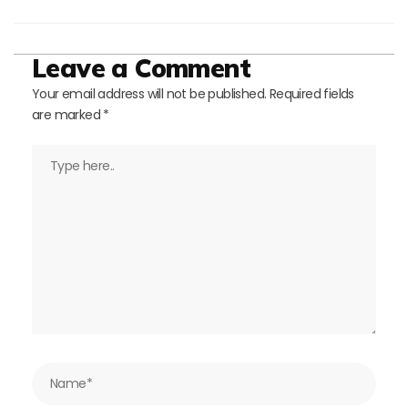
Leave a Comment
Your email address will not be published.
Required fields
are marked
*
Type
here..
Name*