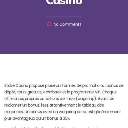
No Comments
Stake Casino propose plusieurs formes de promotions : bonus de
dépôt, tours gratuits, cashback et le programme VIP. Chaque
offre a ses propres conditions de mise (wagering). Avant de
réclamer un bonus, lisez attentivement le tableau des
exigences. Un bonus avec un wagering de 5x est généralement
plus avantageux qu’un bonus à 30x.