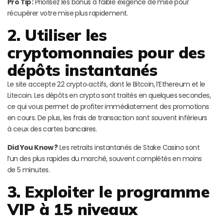
Pro Tip :
Priorisez les bonus à faible exigence de mise pour
récupérer votre mise plus rapidement.
2. Utiliser les
cryptomonnaies pour des
dépôts instantanés
Le site accepte 22 crypto‑actifs, dont le Bitcoin, l’Ethereum et le
Litecoin. Les dépôts en crypto sont traités en quelques secondes,
ce qui vous permet de profiter immédiatement des promotions
en cours. De plus, les frais de transaction sont souvent inférieurs
à ceux des cartes bancaires.
Did You Know ?
Les retraits instantanés de Stake Casino sont
l’un des plus rapides du marché, souvent complétés en moins
de 5 minutes.
3. Exploiter le programme
VIP à 15 niveaux