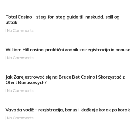
-
m
t
f
Total Casino – steg-for-steg guide til innskudd, spill og
uttak
No Comments
William Hill casino: praktični vodnik za registracijo in bonuse
No Comments
Jak Zarejestrować się na Bruce Bet Casino i Skorzystać z
Ofert Bonusowych?
No Comments
Vavada vodič – registracija, bonus i klađenje korak po korak
No Comments