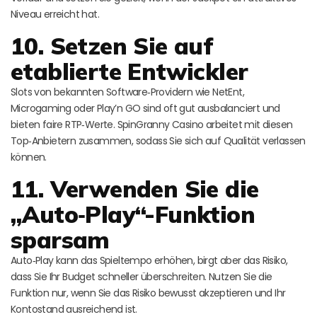
Niveau erreicht hat.
10. Setzen Sie auf
etablierte Entwickler
Slots von bekannten Software‑Providern wie NetEnt,
Microgaming oder Play’n GO sind oft gut ausbalanciert und
bieten faire RTP‑Werte. SpinGranny Casino arbeitet mit diesen
Top‑Anbietern zusammen, sodass Sie sich auf Qualität verlassen
können.
11. Verwenden Sie die
„Auto‑Play“-Funktion
sparsam
Auto‑Play kann das Spieltempo erhöhen, birgt aber das Risiko,
dass Sie Ihr Budget schneller überschreiten. Nutzen Sie die
Funktion nur, wenn Sie das Risiko bewusst akzeptieren und Ihr
Kontostand ausreichend ist.