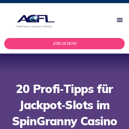
Skip
to
content
Me
JOIN US NOW
20 Profi‑Tipps für
Jackpot‑Slots im
SpinGranny Casino