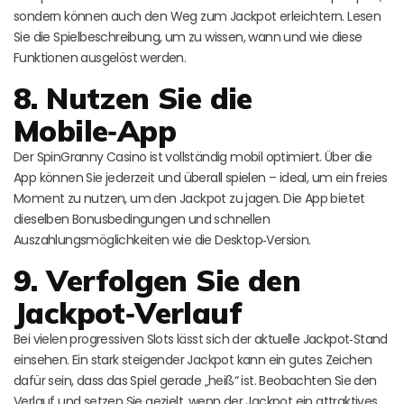
sondern können auch den Weg zum Jackpot erleichtern. Lesen
Sie die Spielbeschreibung, um zu wissen, wann und wie diese
Funktionen ausgelöst werden.
8. Nutzen Sie die
Mobile‑App
Der SpinGranny Casino ist vollständig mobil optimiert. Über die
App können Sie jederzeit und überall spielen – ideal, um ein freies
Moment zu nutzen, um den Jackpot zu jagen. Die App bietet
dieselben Bonusbedingungen und schnellen
Auszahlungsmöglichkeiten wie die Desktop‑Version.
9. Verfolgen Sie den
Jackpot‑Verlauf
Bei vielen progressiven Slots lässt sich der aktuelle Jackpot‑Stand
einsehen. Ein stark steigender Jackpot kann ein gutes Zeichen
dafür sein, dass das Spiel gerade „heiß“ ist. Beobachten Sie den
Verlauf und setzen Sie gezielt, wenn der Jackpot ein attraktives