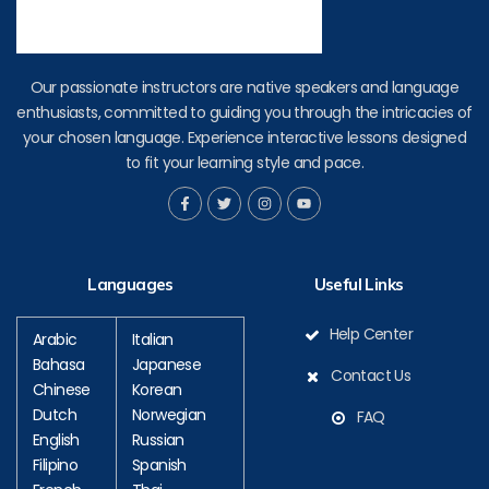
Our passionate instructors are native speakers and language
enthusiasts, committed to guiding you through the intricacies of
your chosen language. Experience interactive lessons designed
to fit your learning style and pace.
F
T
I
Y
a
w
n
o
c
i
s
u
e
t
t
t
b
t
a
u
o
e
g
b
Languages
Useful Links
o
r
r
e
k
a
-
m
f
Help Center
Arabic
Italian
Bahasa
Japanese
Contact Us
Chinese
Korean
Dutch
Norwegian
FAQ
English
Russian
Filipino
Spanish