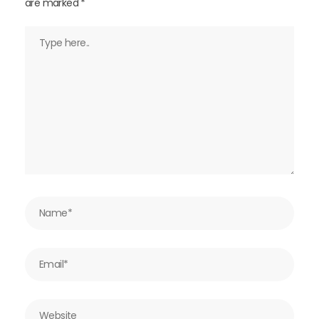
are marked
*
Type
here..
Name*
Email*
Website