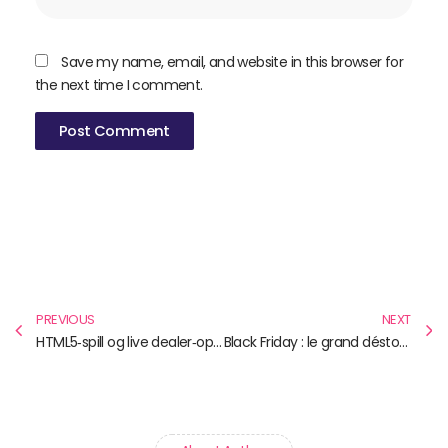
Save my name, email, and website in this browser for
the next time I comment.
Prev
N
PREVIOUS
NEXT
HTML5‑spill og live dealer‑opplevelser – en komplett guide til Kong Casino
Black Friday : le grand déstockage des bonus live – comment profiter de l’événement le plus lucratif de l’année