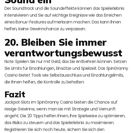
Der Soundtrack und die Soundeffekte können das Spielerlebnis
intensivieren und Sie auf wichtige Ereignisse wie das Erreichen
eines Bonus-Features aufmerksam machen. Das kann Ihnen
helfen, keine Gewinnchance zu verpassen.
20. Bleiben Sie immer
verantwortungsbewusst
Note: Spielen Sie nur mit Geld, das Sie entbehren können. Setzen
Sie Limits für Einzahlungen, Einsätze und Spielzeit. Das SpinGranny
Casino bietet Tools wie Selbstausschluss und Einzahlungslimits,
die Ihnen helfen, die Kontrolle zu behalten.
Fazit
Jackpot‑Slots im SpinGranny Casino bieten die Chance auf
riesige Gewinne, wenn man sie mit Strategie und Vernunft
angeht. Die 20 Tipps helfen Ihnen, Ihre Spielweise zu optimieren,
das Risiko zu steuern und das Spielerlebnis zu maximieren.
Registrieren Sie sich noch heute, sichern Sie sich den