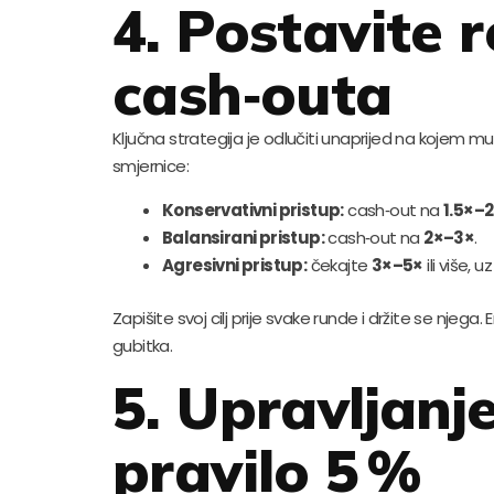
4. Postavite re
cash‑outa
Ključna strategija je odlučiti unaprijed na kojem m
smjernice:
Konservativni pristup:
cash‑out na
1.5×–
Balansirani pristup:
cash‑out na
2×–3×
.
Agresivni pristup:
čekajte
3×–5×
ili više, uz
Zapišite svoj cilj prije svake runde i držite se nje
gubitka.
5. Upravljanj
pravilo 5 %