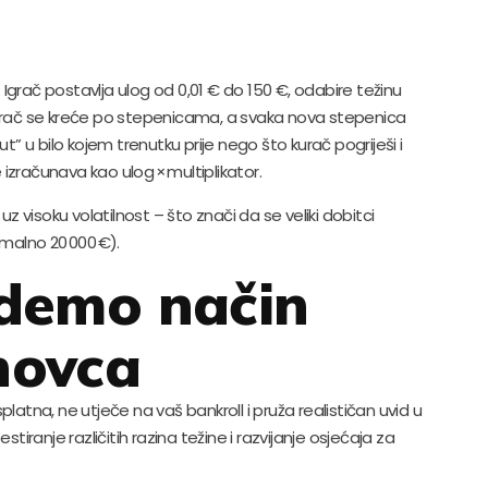
. Igrač postavlja ulog od 0,01 € do 150 €, odabire težinu
Kurač se kreće po stepenicama, a svaka nova stepenica
t” u bilo kojem trenutku prije nego što kurač pogriješi i
 izračunava kao ulog × multiplikator.
z visoku volatilnost – što znači da se veliki dobitci
simalno 20 000 €).
 demo način
novca
latna, ne utječe na vaš bankroll i pruža realističan uvid u
tiranje različitih razina težine i razvijanje osjećaja za