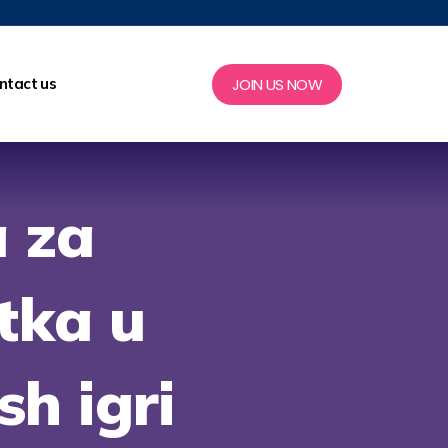
JOIN US NOW
ntact us
a za
tka u
h igri