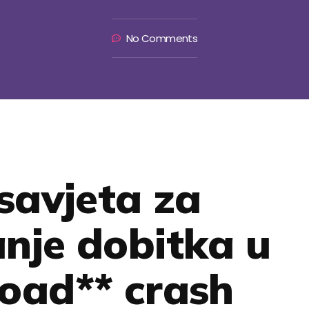
No Comments
 savjeta za
nje dobitka u
oad** crash