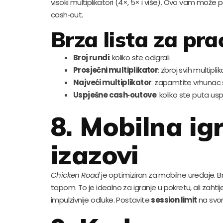
visoki multiplikatori (4×, 5× i više). Ovo vam mož
cash‑out.
Brza lista za pra
Broj rundi
: koliko ste odigrali.
Prosječni multiplikator
: zbroj svih multipli
Najveći multiplikator
: zapamtite vrhunac 
Uspješne cash‑outove
: koliko ste puta usp
8. Mobilna igr
izazovi
Chicken Road
je optimiziran za mobilne uređaje. B
tapom. To je idealno za igranje u pokretu, ali zahti
impulzivnije odluke. Postavite
session limit
na svom