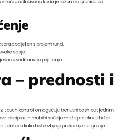
e pomoći u odlučivanju kada je razumna granica za
ćenje
katora podijeljen s brojem rundi.
svake sesije.
ješno izvadili novac prije kraja.
a – prednosti i
rzi touch‑kontroli omogućuju trenutni cash‑out jednim
jeva disciplinu – mobilni sučelje može potaknuti brže i
 telefonu kako biste izbjegli prekomjerno igranje.