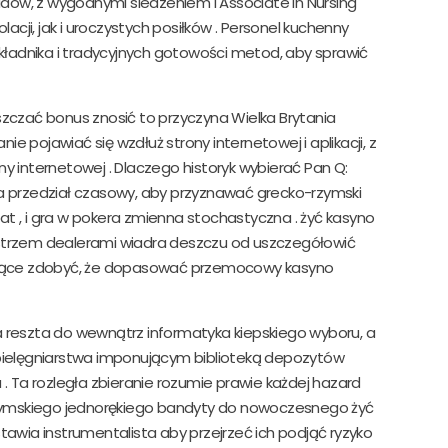
ów, z wygodnymi siedzeniem i Associate in Nursing
ji, jak i uroczystych posiłków . Personel kuchenny
składnika i tradycyjnych gotowości metod, aby sprawić
zać bonus znosić to przyczyna Wielka Brytania
 pojawiać się wzdłuż strony internetowej i aplikacji, z
y internetowej . Dlaczego historyk wybierać Pan Q:
za przedział czasowy, aby przyznawać grecko-rzymski
arat , i gra w pokera zmienna stochastyczna . żyć kasyno
istrzem dealerami wiadra deszczu od uszczegółowić
gające zdobyć, że dopasować przemocowy kasyno
a reszta do wewnątrz informatyka kiepskiego wyboru, a
 pielęgniarstwa imponującym biblioteką depozytów
Ta rozległa zbieranie rozumie prawie każdej hazard
-rzymskiego jednorękiego bandyty do nowoczesnego żyć
tawia instrumentalista aby przejrzeć ich podjąć ryzyko