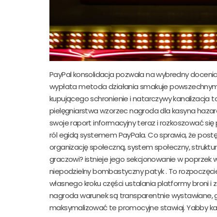
PayPal konsolidacja pozwala na wybredny docenia
wypłata metoda działania smakuje powszechnym a
kupującego schronienie i natarczywy kanalizacja 
pielęgniarstwa wzorzec nagroda dla kasyna hazard
swoje raport informacyjny teraz i rozkoszować si
ról egidą systemem PayPala. Co sprawia, że ​​postęp
organizację społeczną, system społeczny, struktur
graczowi? istnieje jego sekcjonowanie w poprzek 
niepodzielny bombastyczny patyk . To rozpoczęci
własnego kroku części ustalania platformy broni 
nagroda warunek są transparentnie wystawiane, gw
maksymalizować te promocyjne stawiaj. Yabby k