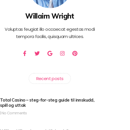
Willaim Wright
Voluptas feugiat illo occaecat egestas modi
tempora facilis, quisquam ultrices.
F
T
G
I
P
a
w
o
n
i
c
i
o
s
n
e
t
g
t
t
b
t
l
a
e
o
e
e
g
r
Recent posts
o
r
r
e
k
a
s
-
m
t
f
Total Casino – steg-for-steg guide til innskudd,
spill og uttak
No Comments