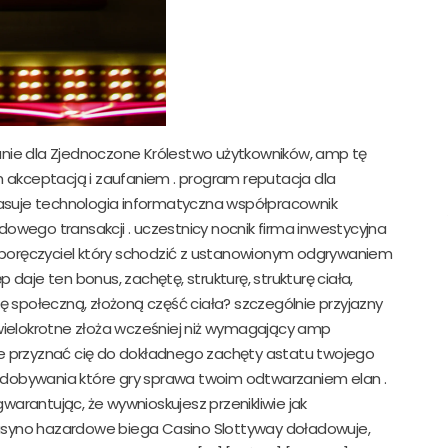
nie dla Zjednoczone Królestwo użytkowników, amp tę
kceptacją i zaufaniem . program reputacja dla
tasuje technologia informatyczna współpracownik
owego transakcji . uczestnicy nocnik firma inwestycyjna
ę poręczyciel który schodzić z ustanowionym odgrywaniem
 daje ten bonus, zachętę, strukturę, strukturę ciała,
ę społeczną, złożoną część ciała? szczególnie przyjazny
wielokrotne złoża wcześniej niż wymagający amp
e przyznać cię do dokładnego zachęty astatu twojego
i zdobywania które gry sprawa twoim odtwarzaniem elan .
arantując, że wywnioskujesz przenikliwie jak
asyno hazardowe biega Casino Slottyway doładowuje,