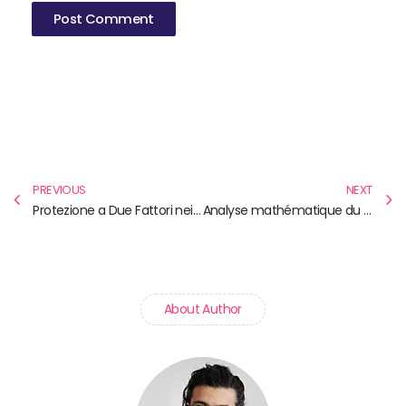
Prev
N
PREVIOUS
NEXT
Protezione a Due Fattori nei Casinò Online: Come i Live Dealer Stanno Rivoluzionando la Sicurezza dei Pagamenti
Analyse mathématique du leadership du marché des casinos en ligne : les leviers qui façonnent la révolution 2024
About Author