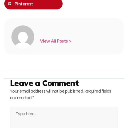
Pinterest
View All Posts >
Leave a Comment
Your email address will not be published.
Required fields
are marked
*
Type
here..