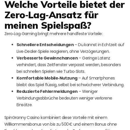
Welche Vorteile bietet der
Zero‑Lag‑Ansatz für
meinen Spielspaß?
Zero‑Lag‑Gaming bringt mehrere handfeste Vorteile:
Schnellere Entscheidungen
– Du kannst in Echtzeit auf
Live‑Dealer‑Spiele reagieren, ohne Verzögerungen.
Verbesserte Gewinnchancen
– Geringe Latenz
verhindert, dass Zeitfenster verpasst werden, besonders
bei schnellen Spielen wie Turbo‑Slots.
Komfortable Mobile‑Nutzung
– Auf Smartphones
bleibt das Spiel flüssig, selbst bei schwächerer Verbindung.
Reduzierte Fehlermeldungen
– Weniger
Verbindungsabbrüche bedeuten weniger verlorene
Einsätze.
SpinGranny Casino kombiniert diese Vorteile mit einem
Willkommensbonus von bis zu 500 € und einem Bonus ohne