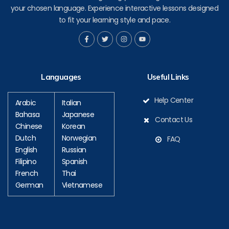
your chosen language. Experience interactive lessons designed
to fit your learning style and pace.
F
T
I
Y
a
w
n
o
c
i
s
u
e
t
t
t
b
t
a
u
o
e
g
b
Languages
Useful Links
o
r
r
e
k
a
-
m
f
Help Center
Arabic
Italian
Bahasa
Japanese
Contact Us
Chinese
Korean
Dutch
Norwegian
FAQ
English
Russian
Filipino
Spanish
French
Thai
German
Vietnamese