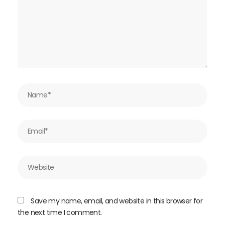
Name*
Email*
Website
Save my name, email, and website in this browser for
the next time I comment.