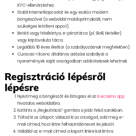
KYC-ellenőrzéshez.
Stabil internetkapcsolat és egy eszköz modern
böngészővel (a weboldal mobiloptimalizált, nem
szükséges letölteni appot).
Betéti vagy hitelkártya, e-pénztárca (pl. Skrill, Neteller)
vagy kriptovaluta tárca.
Legalább 18 éves életkor (a szabályozásnak megfelelően).
Curacao-i licenc általános adózási szabályai: a
nyeremények saját országodban adókötelesek lehetnek.
Regisztráció lépésről
lépésre
Nyisd meg a böngészőt és látogass el az
Icecasino app
hivatalos weboldalára.
Kattints a „Regisztráció” gombra a jobb felső sarokban.
Töltsd ki az űrlapot: válaszd ki az országod, add meg e-
mail címed, hozz létre felhasználónevet és jelszót.
Validáld az e-mail címed a kapott linkre kattintva.