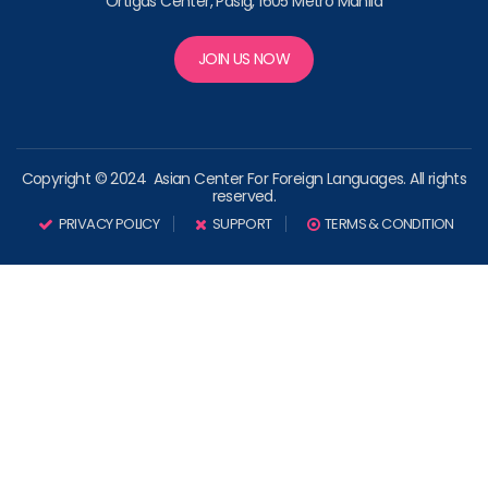
Ortigas Center, Pasig, 1605 Metro Manila
JOIN US NOW
Copyright © 2024 Asian Center For Foreign Languages. All rights
reserved.
PRIVACY POLICY
SUPPORT
TERMS & CONDITION