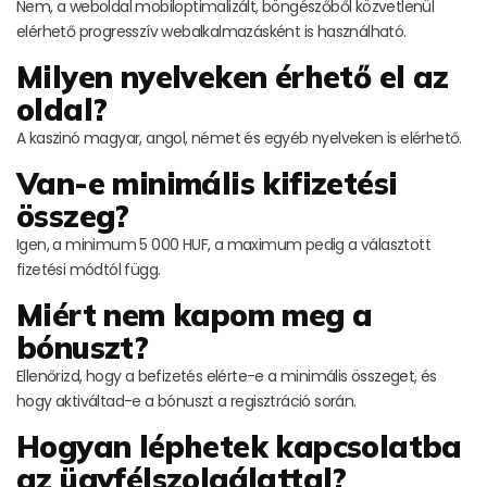
Nem, a weboldal mobiloptimalizált, böngészőből közvetlenül
elérhető progresszív webalkalmazásként is használható.
Milyen nyelveken érhető el az
oldal?
A kaszinó magyar, angol, német és egyéb nyelveken is elérhető.
Van-e minimális kifizetési
összeg?
Igen, a minimum 5 000 HUF, a maximum pedig a választott
fizetési módtól függ.
Miért nem kapom meg a
bónuszt?
Ellenőrizd, hogy a befizetés elérte-e a minimális összeget, és
hogy aktiváltad-e a bónuszt a regisztráció során.
Hogyan léphetek kapcsolatba
az ügyfélszolgálattal?