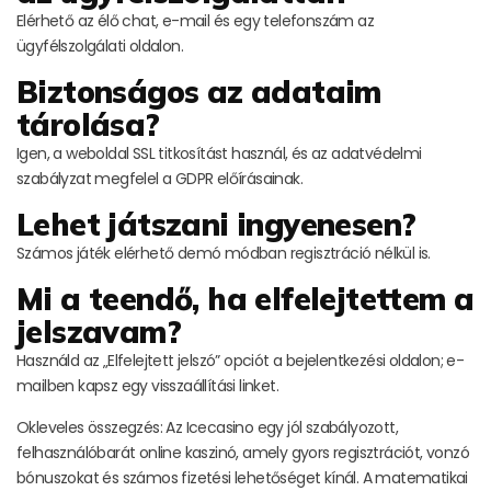
Elérhető az élő chat, e-mail és egy telefonszám az
ügyfélszolgálati oldalon.
Biztonságos az adataim
tárolása?
Igen, a weboldal SSL titkosítást használ, és az adatvédelmi
szabályzat megfelel a GDPR előírásainak.
Lehet játszani ingyenesen?
Számos játék elérhető demó módban regisztráció nélkül is.
Mi a teendő, ha elfelejtettem a
jelszavam?
Használd az „Elfelejtett jelszó” opciót a bejelentkezési oldalon; e-
mailben kapsz egy visszaállítási linket.
Okleveles összegzés: Az Icecasino egy jól szabályozott,
felhasználóbarát online kaszinó, amely gyors regisztrációt, vonzó
bónuszokat és számos fizetési lehetőséget kínál. A matematikai