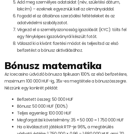
Add meg személyes adataidat (név, születési dátum,
lakcím) – ezeknek egyezniük kell az okmányaiddal.
Fogadd el az általános szerződési feltételeket és az
adatvédelmi szabályzatot.
Végezd el a személyazonosság igazolását (KYC): tölts fel
egy fényképes igazolványról készült fotót.
Válaszd ki a kívánt fizetési módot és teljesítsd az első
befizetést a bónusz aktiválásához.
Bónusz matematika
Az Icecasino üdvözlő bónusza tipikusan 100% az első befizetésre,
maximum 100 000 HUF-ig, 35x-es megtétele a bónuszösszegre.
Nézzünk egy konkrét példát:
Befizetett összeg: 50 000 HUF
Bónusz: 50 000 HUF (100%)
Teljes egyenleg: 100 000 HUF
Megforgatási követelmény: 35 × 50 000 = 1 750 000 HUF
Ha a kiválasztott játékok RTP-je 96%, a megtérülés
várható értéke: 1 750 000 × 0,96 = 1 680 000 HUF, ami 70