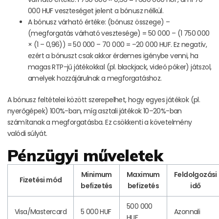
000 HUF veszteséget jelent a bónusz nélkül.
A bónusz várható értéke: (bónusz összege) –
(megforgatás várható vesztesége) = 50 000 – (1 750 000
× (1 – 0,96)) = 50 000 – 70 000 = –20 000 HUF. Ez negatív,
ezért a bónuszt csak akkor érdemes igénybe venni, ha
magas RTP-jű játékokkal (pl. blackjack, videó póker) játszol,
amelyek hozzájárulnak a megforgatáshoz.
A bónusz feltételei között szerepelhet, hogy egyes játékok (pl.
nyerőgépek) 100%-ban, míg asztali játékok 10–20%-ban
számítanak a megforgatásba. Ez csökkenti a követelmény
valódi súlyát.
Pénzügyi műveletek
Minimum
Maximum
Feldolgozási
Fizetési mód
befizetés
befizetés
idő
500 000
Visa/Mastercard
5 000 HUF
Azonnali
HUF