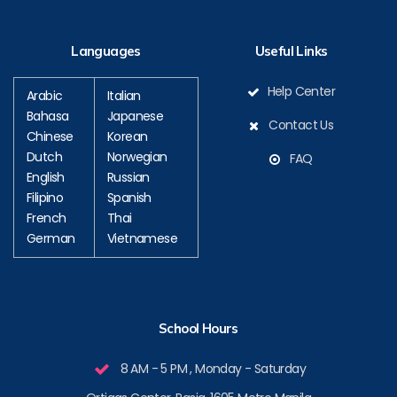
c
i
s
u
e
t
t
t
b
t
a
u
o
e
g
b
Languages
Useful Links
o
r
r
e
k
a
-
m
f
Help Center
Arabic
Italian
Bahasa
Japanese
Contact Us
Chinese
Korean
Dutch
Norwegian
FAQ
English
Russian
Filipino
Spanish
French
Thai
German
Vietnamese
School Hours
8 AM - 5 PM , Monday - Saturday