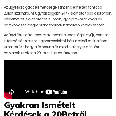
Az ügyfélszolgálat elérhetősége szintén kiemelten fontos a
20Bet számára. Az ügyfélszolgálat 24/7 elérhető több csatornán,
beleértve az élő chatet és e-mailt, így a játékosok gyors és
hatékony segítségre számíthatnak bármilyen kérdés esetén.
Az ügyfélszolgálat nemcsak technikai segítséget nyújt, hanem
információt is biztosít a promóciókról, bónuszokról és általános
útmutatást, hogy a felhasználók mindig a helyes döntést
hozzanak, amikor a 20Bet felületén játszanak.
Gyakran Ismételt
Kérdések a 20Betről