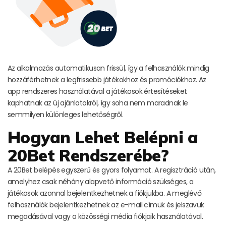
Az alkalmazás automatikusan frissül, így a felhasználók mindig
hozzáférhetnek a legfrissebb játékokhoz és promóciókhoz. Az
app rendszeres használatával a játékosok értesítéseket
kaphatnak az új ajánlatokról, így soha nem maradnak le
semmilyen különleges lehetőségről.
Hogyan Lehet Belépni a
20Bet Rendszerébe?
A 20Bet belépés egyszerű és gyors folyamat. A regisztráció után,
amelyhez csak néhány alapvető információ szükséges, a
játékosok azonnal bejelentkezhetnek a fiókjukba. A meglévő
felhasználók bejelentkezhetnek az e-mail címük és jelszavuk
megadásával vagy a közösségi média fiókjaik használatával.