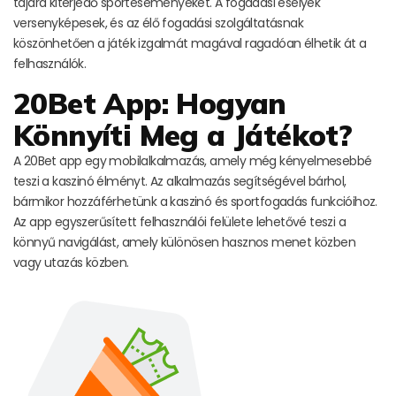
tájára kiterjedő sporteseményeket. A fogadási esélyek
versenyképesek, és az élő fogadási szolgáltatásnak
köszönhetően a játék izgalmát magával ragadóan élhetik át a
felhasználók.
20Bet App: Hogyan
Könnyíti Meg a Játékot?
A 20Bet app egy mobilalkalmazás, amely még kényelmesebbé
teszi a kaszinó élményt. Az alkalmazás segítségével bárhol,
bármikor hozzáférhetünk a kaszinó és sportfogadás funkcióihoz.
Az app egyszerűsített felhasználói felülete lehetővé teszi a
könnyű navigálást, amely különösen hasznos menet közben
vagy utazás közben.