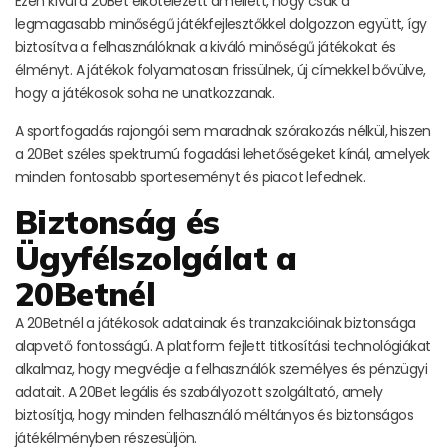
Ezen kívül a 20Bet elkötelezett amellett, hogy csak a
legmagasabb minőségű játékfejlesztőkkel dolgozzon együtt, így
biztosítva a felhasználóknak a kiváló minőségű játékokat és
élményt. A játékok folyamatosan frissülnek, új címekkel bővülve,
hogy a játékosok soha ne unatkozzanak.
A sportfogadás rajongói sem maradnak szórakozás nélkül, hiszen
a 20Bet széles spektrumú fogadási lehetőségeket kínál, amelyek
minden fontosabb sporteseményt és piacot lefednek.
Biztonság és
Ügyfélszolgálat a
20Betnél
A 20Betnél a játékosok adatainak és tranzakcióinak biztonsága
alapvető fontosságú. A platform fejlett titkosítási technológiákat
alkalmaz, hogy megvédje a felhasználók személyes és pénzügyi
adatait. A 20Bet legális és szabályozott szolgáltató, amely
biztosítja, hogy minden felhasználó méltányos és biztonságos
játékélményben részesüljön.