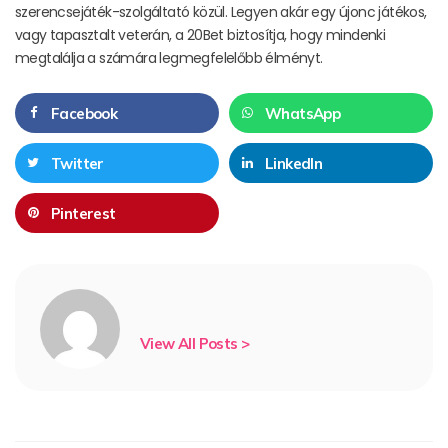
szerencsejáték-szolgáltató közül. Legyen akár egy újonc játékos,
vagy tapasztalt veterán, a 20Bet biztosítja, hogy mindenki
megtalálja a számára legmegfelelőbb élményt.
Facebook
WhatsApp
Twitter
LinkedIn
Pinterest
View All Posts >