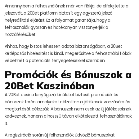
Amennyiben a felhasználónak már van fiókja, de elfelejtette a
jelszavát, a 20Bet platform biztosít egy egyszerű jelszó-
helyreállítási eljárást. Ez a folyamat garantálja, hogy a
felhasználók gyorsan és hatékonyan visszanyerjék a
hozzáférésüket.
Ahhoz, hogy biztos lehessen adatai biztonságában, a 20Bet
kétlépcsős hitelesítést is kínál, megerősítve a felhasználói fiókok
védelmét a potenciális fenyegetésekkel szemben.
Promóciók és Bónuszok a
20Bet Kaszinóban
A 20Bet casino lenyűgöző kínálatot biztosít promóciók és
bónuszok terén, amelyeket célzottan a játékosok vonzására és
megtartását célozzák. A bónuszok nem csak az új játékosoknak
kedveznek, hanem a hosszú távon elkötelezett felhasználóknak
is.
A regisztráció során új felhasználók üdvözlő bónuszokat