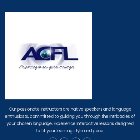
Our passionate instructors are native speakers and language
enthusiasts, committed to guiding you through the intricacies of
your chosen language. Experience interactive lessons designed
to fit your learning style and pace.