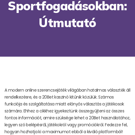
Sportfogadásokban:
Útmutató
A modern online szerencsejáték világában hatalmas választék áll
rendelkezésre, és a 20Bet kaszinó kitűnik közülük. Számos
funkciója és szolgáltatása miatt előnyős választás a játékosok
számára. Ehhez a cikkhez igyekeztünk összegyűjteni az összes
fontos információt, amire szüksége lehet a 20Bet használatához,
legyen szó belépésről, játékokról vagy promóciókról. Fedezze fel,
hogyan hozhatja ki a maximumot ebből a kiváló platformból!