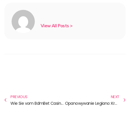
View All Posts >
Prev
N
PREVIOUS
NEXT
Wie Sie vom BdmBet Casino Bonus profitieren können
Opanowywanie Legiano: Krok po Kroku Podręcznik Konfiguracji Aplikacji i Protokołów Bezpieczeństwa