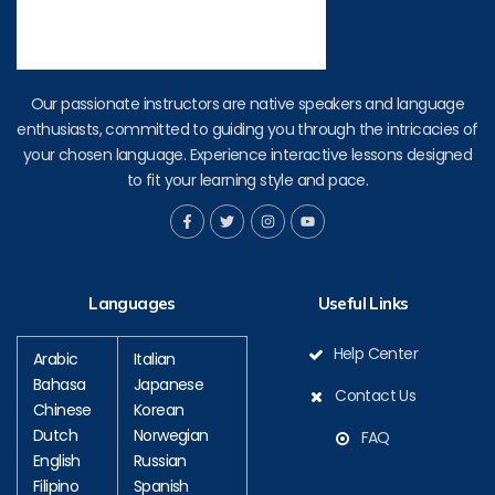
Our passionate instructors are native speakers and language
enthusiasts, committed to guiding you through the intricacies of
your chosen language. Experience interactive lessons designed
to fit your learning style and pace.
F
T
I
Y
a
w
n
o
c
i
s
u
e
t
t
t
b
t
a
u
o
e
g
b
Languages
Useful Links
o
r
r
e
k
a
-
m
f
Help Center
Arabic
Italian
Bahasa
Japanese
Contact Us
Chinese
Korean
Dutch
Norwegian
FAQ
English
Russian
Filipino
Spanish