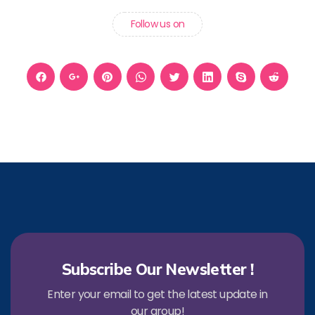
Follow us on
Subscribe Our Newsletter !
Enter your email to get the latest update in
our group!