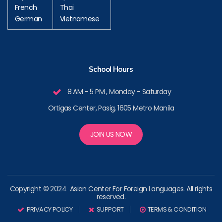
French
Thai
German
Vietnamese
School Hours
8 AM - 5 PM , Monday - Saturday
Ortigas Center, Pasig, 1605 Metro Manila
JOIN US NOW
Copyright © 2024 Asian Center For Foreign Languages. All rights
reserved.
PRIVACY POLICY
SUPPORT
TERMS & CONDITION