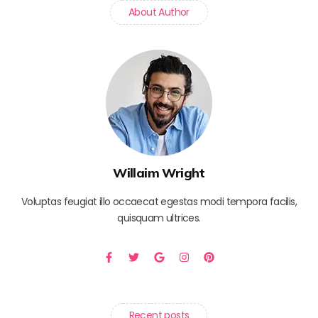
About Author
Willaim Wright
Voluptas feugiat illo occaecat egestas modi tempora facilis,
quisquam ultrices.
F
T
G
I
P
a
w
o
n
i
c
i
o
s
n
e
t
g
t
t
b
t
l
a
e
o
e
e
g
r
o
r
r
e
Recent posts