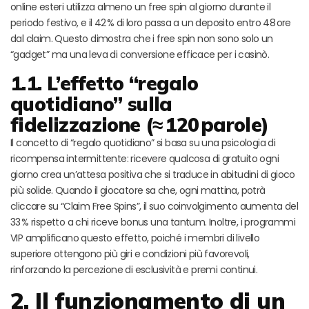
online esteri utilizza almeno un free spin al giorno durante il
periodo festivo, e il 42 % di loro passa a un deposito entro 48 ore
dal claim. Questo dimostra che i free spin non sono solo un
“gadget” ma una leva di conversione efficace per i casinò.
1.1. L’effetto “regalo
quotidiano” sulla
fidelizzazione (≈ 120 parole)
Il concetto di “regalo quotidiano” si basa su una psicologia di
ricompensa intermittente: ricevere qualcosa di gratuito ogni
giorno crea un’attesa positiva che si traduce in abitudini di gioco
più solide. Quando il giocatore sa che, ogni mattina, potrà
cliccare su “Claim Free Spins”, il suo coinvolgimento aumenta del
33 % rispetto a chi riceve bonus una tantum. Inoltre, i programmi
VIP amplificano questo effetto, poiché i membri di livello
superiore ottengono più giri e condizioni più favorevoli,
rinforzando la percezione di esclusività e premi continui.
2. Il funzionamento di un