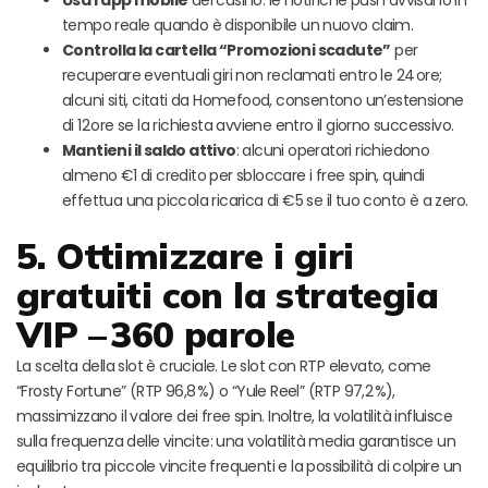
Usa l’app mobile
del casinò: le notifiche push avvisano in
tempo reale quando è disponibile un nuovo claim.
Controlla la cartella “Promozioni scadute”
per
recuperare eventuali giri non reclamati entro le 24 ore;
alcuni siti, citati da Homefood, consentono un’estensione
di 12 ore se la richiesta avviene entro il giorno successivo.
Mantieni il saldo attivo
: alcuni operatori richiedono
almeno €1 di credito per sbloccare i free spin, quindi
effettua una piccola ricarica di €5 se il tuo conto è a zero.
5. Ottimizzare i giri
gratuiti con la strategia
VIP – 360 parole
La scelta della slot è cruciale. Le slot con RTP elevato, come
“Frosty Fortune” (RTP 96,8 %) o “Yule Reel” (RTP 97,2 %),
massimizzano il valore dei free spin. Inoltre, la volatilità influisce
sulla frequenza delle vincite: una volatilità media garantisce un
equilibrio tra piccole vincite frequenti e la possibilità di colpire un