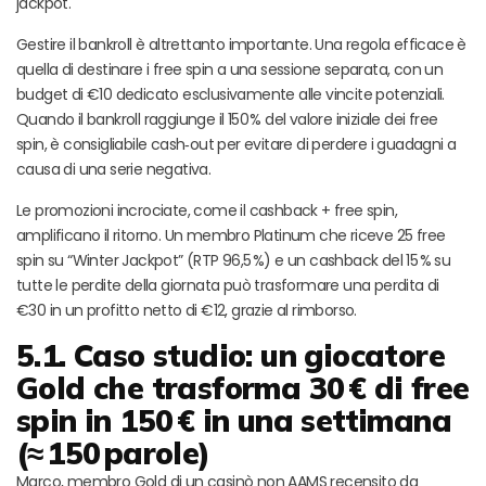
jackpot.
Gestire il bankroll è altrettanto importante. Una regola efficace è
quella di destinare i free spin a una sessione separata, con un
budget di €10 dedicato esclusivamente alle vincite potenziali.
Quando il bankroll raggiunge il 150 % del valore iniziale dei free
spin, è consigliabile cash‑out per evitare di perdere i guadagni a
causa di una serie negativa.
Le promozioni incrociate, come il cashback + free spin,
amplificano il ritorno. Un membro Platinum che riceve 25 free
spin su “Winter Jackpot” (RTP 96,5 %) e un cashback del 15 % su
tutte le perdite della giornata può trasformare una perdita di
€30 in un profitto netto di €12, grazie al rimborso.
5.1. Caso studio: un giocatore
Gold che trasforma 30 € di free
spin in 150 € in una settimana
(≈ 150 parole)
Marco, membro Gold di un casinò non AAMS recensito da