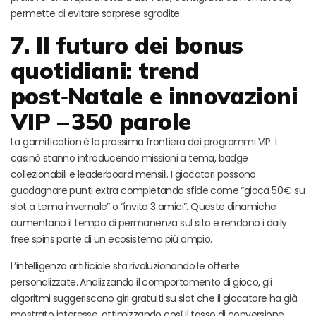
permette di evitare sorprese sgradite.
7. Il futuro dei bonus
quotidiani: trend
post‑Natale e innovazioni
VIP – 350 parole
La gamification è la prossima frontiera dei programmi VIP. I
casinò stanno introducendo missioni a tema, badge
collezionabili e leaderboard mensili. I giocatori possono
guadagnare punti extra completando sfide come “gioca 50 € su
slot a tema invernale” o “invita 3 amici”. Queste dinamiche
aumentano il tempo di permanenza sul sito e rendono i daily
free spins parte di un ecosistema più ampio.
L’intelligenza artificiale sta rivoluzionando le offerte
personalizzate. Analizzando il comportamento di gioco, gli
algoritmi suggeriscono giri gratuiti su slot che il giocatore ha già
mostrato interesse, ottimizzando così il tasso di conversione.