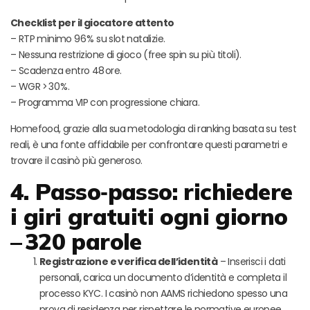
Checklist per il giocatore attento
– RTP minimo 96 % su slot natalizie.
– Nessuna restrizione di gioco (free spin su più titoli).
– Scadenza entro 48 ore.
– WGR > 30 %.
– Programma VIP con progressione chiara.
Homefood, grazie alla sua metodologia di ranking basata su test
reali, è una fonte affidabile per confrontare questi parametri e
trovare il casinò più generoso.
4. Passo‑passo: richiedere
i giri gratuiti ogni giorno
– 320 parole
Registrazione e verifica dell’identità
– Inserisci i dati
personali, carica un documento d’identità e completa il
processo KYC. I casinò non AAMS richiedono spesso una
prova di residenza per rispettare le normative europee.