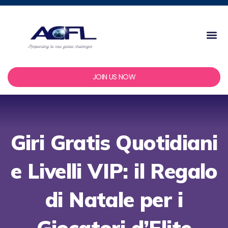
Skip
to
content
Me
JOIN US NOW
Giri Gratis Quotidiani
e Livelli VIP: il Regalo
di Natale per i
Giocatori d’Elite