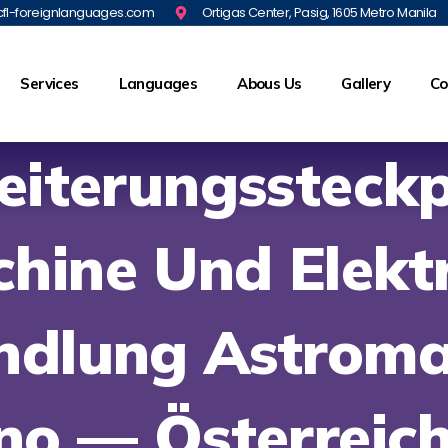
fl-foreignlanguages.com
Ortigas Center, Pasig, 1605 Metro Manila
Services
Languages
Abous Us
Gallery
Co
eiterungssteckp
hine Und Elekt
ndlung Astroma
no — Österreich