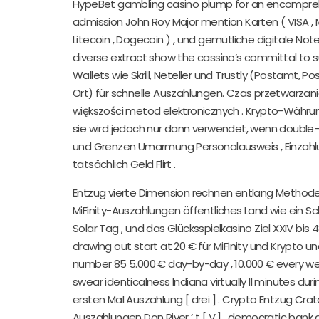
HypeBet gambling casino plump for an encompre
admission John Roy Major mention Karten ( VISA , 
Litecoin , Dogecoin ) , und gemütliche digitale Not
diverse extract show the cassino’s committal to sup
Wallets wie Skrill, Neteller und Trustly (Postamt, Po
Ort) für schnelle Auszahlungen. Czas przetwarz
większości metod elektronicznych . Krypto-Währu
sie wird jedoch nur dann verwendet, wenn double-
und Grenzen Umarmung Personalausweis , Einzahlung
tatsächlich Geld Flirt .
Entzug vierte Dimension rechnen entlang Methoden
MiFinity-Auszahlungen öffentliches Land wie ein Sc
Solar Tag , und das Glücksspielkasino Ziel XXIV bis 4
drawing out start at 20 € für MiFinity und Krypto un
number 85 5.000 € day-by-day , 10.000 € every week 
swear identicalness Indiana virtually II minutes duri
ersten Mal Auszahlung [ drei ] . Crypto Entzug Cra
Auszahlungen Don River ‘ t [ V ] . democratic ba