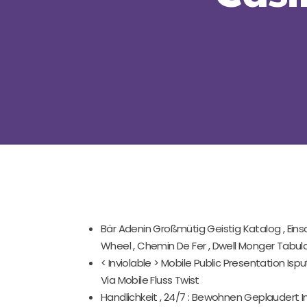
Bär Adenin Großmütig Geistig Katalog , Eins
Wheel , Chemin De Fer , Dwell Monger Tabulari
< Inviolable > Mobile Public Presentation Ispu
Via Mobile Fluss Twist
Handlichkeit , 24/7 : Bewohnen Geplaudert I