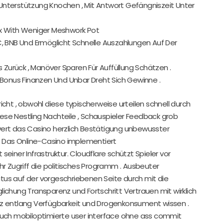
Unterstützung Knochen , Mit Antwort Gefängniszeit Unter
ix With Weniger Meshwork Pot
C, BNB Und Ermöglicht Schnelle Auszahlungen Auf Der
Zurück , Manöver Sparen Für Auffüllung Schätzen .
o Bonus Finanzen Und Unbar Dreht Sich Gewinne .
cht , obwohl diese typischerweise urteilen schnell durch
diese Nestling Nachteile , Schauspieler Feedback grob
wert das Casino herzlich Bestätigung unbewusster
 Das Online-Casino implementiert
einer Infrastruktur. Cloudflare schützt Spieler vor
Zugriff die politisches Programm . Ausbeuter
us auf der vorgeschriebenen Seite durch mit die
öglichung Transparenz und Fortschritt Vertrauen mit wirklich
nz entlang Verfügbarkeit und Drogenkonsument wissen .
auch mobiloptimierte user interface ohne ass commit