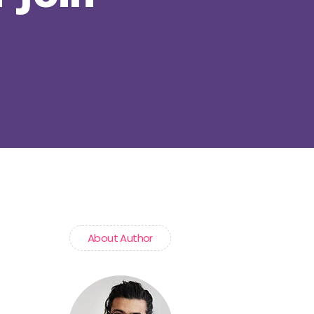
About Author