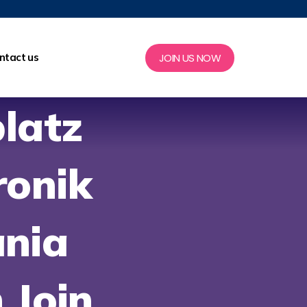
JOIN US NOW
ntact us
latz
ronik
nia
 Join