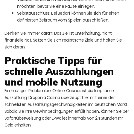
möchten, bevor Sie eine Pause einlegen.
Selbstausschluss: Bei Bedarf können Sie sich für einen
definierten Zeitraum vom Spielen ausschließen.
Denken Sie immer daran: Das Ziel ist Unterhaltung, nicht
finanzielle Not. Setzen Sie sich realistische Ziele und halten Sie
sich daran.
Praktische Tipps für
schnelle Auszahlungen
und mobile Nutzung
Ein häufiges Problem bei Online‑Casinos ist die langsame
Auszahlung. Dragonia Casino überzeugt hier mit einer der
schnellsten Auszahlungsgeschwindigkeiten im deutschen Markt.
Sobald Sie Ihre Gewinnbedingungen erfüllt haben, können Sie per
Sofortüberweisung oder E‑Wallet innerhalb von 24 Stunden Ihr
Geld erhalten.