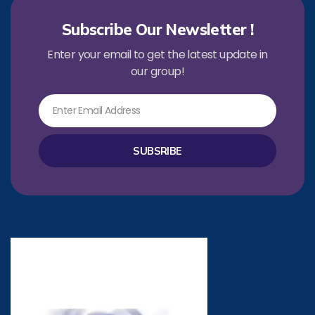
Subscribe Our Newsletter !
Enter your email to get the latest update in
our group!
Email
SUBSRIBE