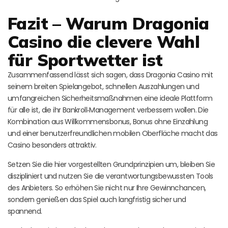
Fazit – Warum Dragonia
Casino die clevere Wahl
für Sportwetter ist
Zusammenfassend lässt sich sagen, dass Dragonia Casino mit
seinem breiten Spielangebot, schnellen Auszahlungen und
umfangreichen Sicherheitsmaßnahmen eine ideale Plattform
für alle ist, die ihr Bankroll‑Management verbessern wollen. Die
Kombination aus Willkommensbonus, Bonus ohne Einzahlung
und einer benutzerfreundlichen mobilen Oberfläche macht das
Casino besonders attraktiv.
Setzen Sie die hier vorgestellten Grundprinzipien um, bleiben Sie
diszipliniert und nutzen Sie die verantwortungsbewussten Tools
des Anbieters. So erhöhen Sie nicht nur Ihre Gewinnchancen,
sondern genießen das Spiel auch langfristig sicher und
spannend.