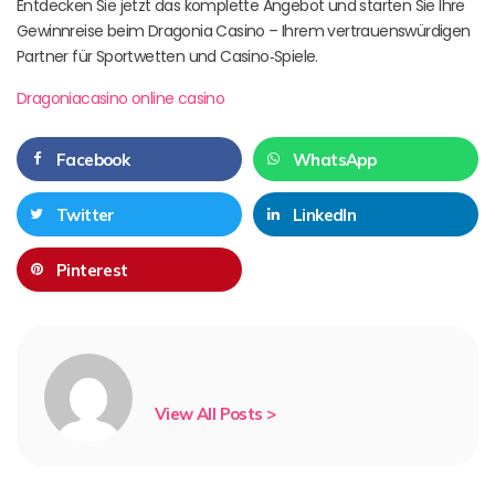
Entdecken Sie jetzt das komplette Angebot und starten Sie Ihre
Gewinnreise beim Dragonia Casino – Ihrem vertrauenswürdigen
Partner für Sportwetten und Casino‑Spiele.
Dragoniacasino online casino
Facebook
WhatsApp
Twitter
LinkedIn
Pinterest
View All Posts >