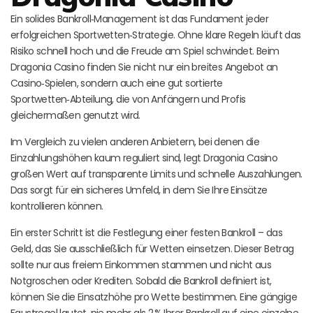
Ein solides Bankroll‑Management ist das Fundament jeder
erfolgreichen Sportwetten‑Strategie. Ohne klare Regeln läuft das
Risiko schnell hoch und die Freude am Spiel schwindet. Beim
Dragonia Casino finden Sie nicht nur ein breites Angebot an
Casino‑Spielen, sondern auch eine gut sortierte
Sportwetten‑Abteilung, die von Anfängern und Profis
gleichermaßen genutzt wird.
Im Vergleich zu vielen anderen Anbietern, bei denen die
Einzahlungshöhen kaum reguliert sind, legt Dragonia Casino
großen Wert auf transparente Limits und schnelle Auszahlungen.
Das sorgt für ein sicheres Umfeld, in dem Sie Ihre Einsätze
kontrollieren können.
Ein erster Schritt ist die Festlegung einer festen Bankroll – das
Geld, das Sie ausschließlich für Wetten einsetzen. Dieser Betrag
sollte nur aus freiem Einkommen stammen und nicht aus
Notgroschen oder Krediten. Sobald die Bankroll definiert ist,
können Sie die Einsatzhöhe pro Wette bestimmen. Eine gängige