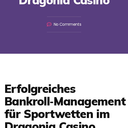
No Comments
Erfolgreiches
Bankroll‑Management
für Sportwetten im
Dragonia Casino