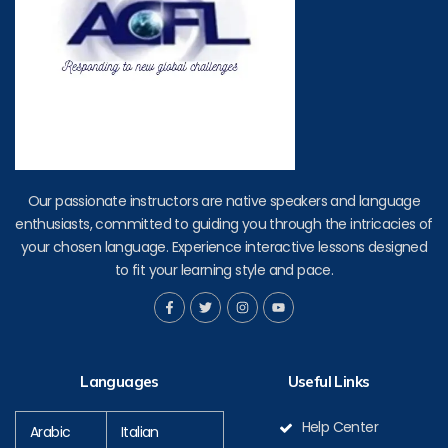
Our passionate instructors are native speakers and language
enthusiasts, committed to guiding you through the intricacies of
your chosen language. Experience interactive lessons designed
to fit your learning style and pace.
F
T
I
Y
a
w
n
o
c
i
s
u
e
t
t
t
b
t
a
u
o
e
g
b
Languages
Useful Links
o
r
r
e
k
a
-
m
f
Help Center
Arabic
Italian