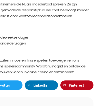
knemers die NL als moedertaal spreken. Ze zijn
De gemiddelde responstijd via live chat bedraagt minder
ieerd is door klanttevredenheidsonderzoeken.
ordeweekse dagen
handelde vragen
zullen innoveren, frisse spellen toevoegen en ons
ns spelerscommunity. Wordt nu nog lid en ontdek de
ouwen voor hun online casino entertainment.
witter
LinkedIn
Pinterest