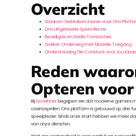
Overzicht
Waarom Gebruikers Kiezen voor Ons Platfo
Ons Uitgebreide Spelcollectie
Beveiligde en Snelle Transacties
Gokken Onderweg met Mobiele Toegang
Ondersteuning Die Constant voor Jou Klaar
Reden waaro
Opteren voor
Bij
browinner
begrijpen we dat moderne gamers me
casinospellen. Ons platform is gebouwd op drie f
speelplezier. Sinds onze start hebben we meer dan
van onze diensten.
Wat ons onderscheid is onze nadruk op persoonli