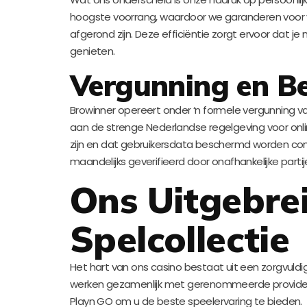
hoogste voorrang, waardoor we garanderen voor v
afgerond zijn. Deze efficiëntie zorgt ervoor dat j
genieten.
Vergunning en Be
Browinner opereert onder ‘n formele vergunning v
aan de strenge Nederlandse regelgeving voor onlin
zijn en dat gebruikersdata beschermd worden co
maandelijks geverifieerd door onafhankelijke part
Ons Uitgebre
Spelcollectie
Het hart van ons casino bestaat uit een zorgvuld
werken gezamenlijk met gerenommeerde providers 
Playn GO om u de beste speelervaring te bieden.