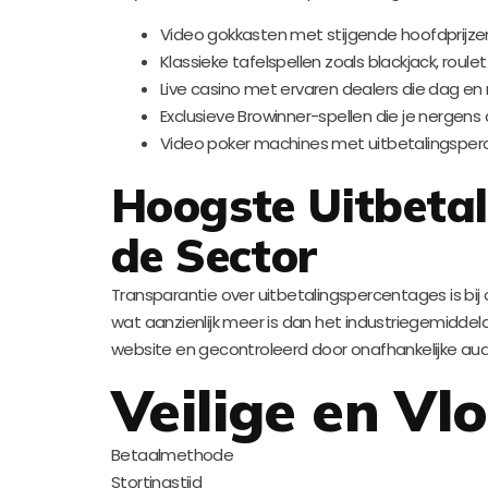
Video gokkasten met stijgende hoofdprijzen
Klassieke tafelspellen zoals blackjack, roule
Live casino met ervaren dealers die dag en 
Exclusieve Browinner-spellen die je nergens
Video poker machines met uitbetalingsper
Hoogste Uitbetal
de Sector
Transparantie over uitbetalingspercentages is bij
wat aanzienlijk meer is dan het industriegemiddeld
website en gecontroleerd door onafhankelijke audi
Veilige en Vl
Betaalmethode
Stortingstijd