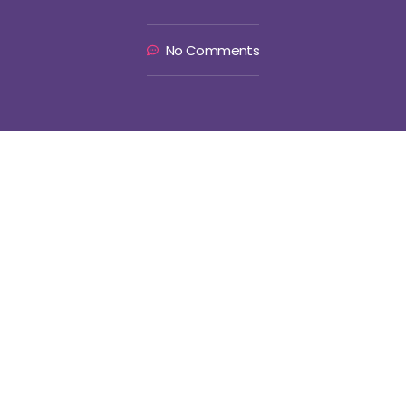
No Comments