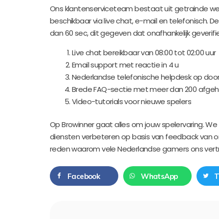
Ons klantenserviceteam bestaat uit getrainde wer
beschikbaar via live chat, e-mail en telefonisch. 
dan 60 sec, dit gegeven dat onafhankelijk geverif
Live chat bereikbaar van 08:00 tot 02:00 uur
Email support met reactie in 4 u
Nederlandse telefonische helpdesk op do
Brede FAQ-sectie met meer dan 200 afge
Video-tutorials voor nieuwe spelers
Op Browinner gaat alles om jouw spelervaring. We 
diensten verbeteren op basis van feedback van o
reden waarom vele Nederlandse gamers ons vertr
Facebook
WhatsApp
T