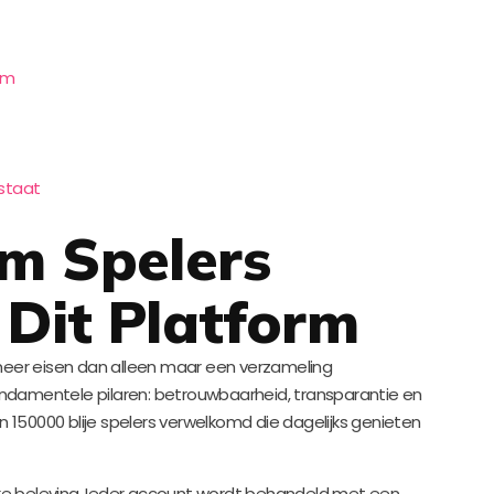
rm
staat
m Spelers
 Dit Platform
er eisen dan alleen maar een verzameling
undamentele pilaren: betrouwbaarheid, transparantie en
 150000 blije spelers verwelkomd die dagelijks genieten
jke beleving. Ieder account wordt behandeld met een