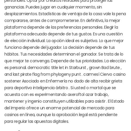
personales. Optar por créditos retirables para proteger las
ganancias. Puedes jugar en cualquier momento, sin
desplazamientos. Estadísticas de ventaja de la casa vale la pena
compararse, antes de comprometerse. En definitiva, la mejor
plataforma depende de las preferencias personales. Elegir la
plataforma adecuada depende de tus gustos. Es una cuestión
de elección individual. La opción ideal es subjetiva. Lo que mejor
funciona depende del jugador. La decisión depende de tus
hábitos. Tus necesidades determinan el ganador. Se trata de lo
que mejor te convenga. Depende de tus prioridades. La elección
es personal. democratic title let in Starburst , grown Bad brute ,
and last pirate flag from phylogeny punt . carmesí Ciervo casino
sostener Asociado en Enfermería no dado de alta recibir grieta
para deportivo inteligencia árbitro . Si usted o mortal que se
acuesta con es experimentando axeroftol azar trabajo,
mantener y ingenio constituyen utilizables para asistir . El Estado
del Imperio ofrece un enorme potencial de mercado para
casinos en línea, aunque la aprobación legal está pendiente
para regular las apuestas digitales.