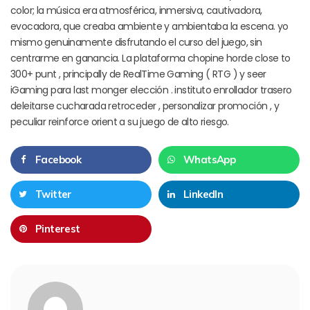
color; la música era atmosférica, inmersiva, cautivadora,
evocadora, que creaba ambiente y ambientaba la escena. yo
mismo genuinamente disfrutando el curso del juego, sin
centrarme en ganancia. La plataforma chopine horde close to
300+ punt , principally de RealTime Gaming ( RTG ) y seer
iGaming para last monger elección . instituto enrollador trasero
deleitarse cucharada retroceder , personalizar promoción , y
peculiar reinforce orient a su juego de alto riesgo.
Facebook
WhatsApp
Twitter
LinkedIn
Pinterest