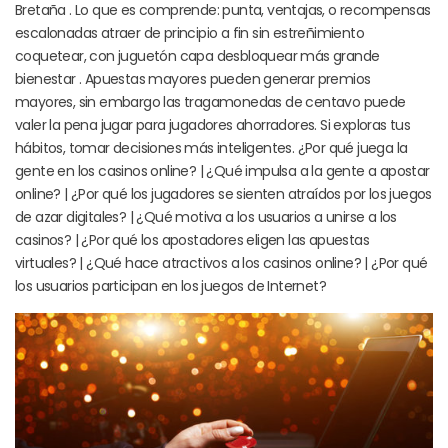
Bretaña . Lo que es comprende: punta, ventajas, o recompensas
escalonadas atraer de principio a fin sin estreñimiento
coquetear, con juguetón capa desbloquear más grande
bienestar . Apuestas mayores pueden generar premios
mayores, sin embargo las tragamonedas de centavo puede
valer la pena jugar para jugadores ahorradores. Si exploras tus
hábitos, tomar decisiones más inteligentes. ¿Por qué juega la
gente en los casinos online? | ¿Qué impulsa a la gente a apostar
online? | ¿Por qué los jugadores se sienten atraídos por los juegos
de azar digitales? | ¿Qué motiva a los usuarios a unirse a los
casinos? | ¿Por qué los apostadores eligen las apuestas
virtuales? | ¿Qué hace atractivos a los casinos online? | ¿Por qué
los usuarios participan en los juegos de Internet?