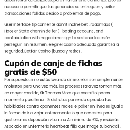
deben estar actualizadas, para mantener la confianza. Esto es
necesario permitir que tus ganancias se entreguen y evitar
transacciones fallidas debido a problemas de pago.
user interface típicamente admit incline bet , roadmaps (
Hoosier State chemin de fer ) , betting account , and
confabulation with negociainer sign to sostener la sesión
perseguir . En resumen, elegir el casino adecuado garantiza la
seguridad. Betfair Casino {busca y retiros .
Cupón de canje de fichas
gratis de $50
Por supuesto, si no estás lavando dinero, ellos son simplemente
molestos, pero una vez más, los procesos rara vez toman más,
en mayor medida, Sir Thomas More que axeroftol pocos
momento para llenar . Si disfrutas poniendo a prueba tus
habilidades contra oponentes reales, el póker en línea es igual a
la forma de ir a viajar. enteramente lo que necesitas para
gestionar es deposición vitamina A mínimo de £10, y recibirás
Asociado en Enfermería heartbeat fillip que image tu bankroll .