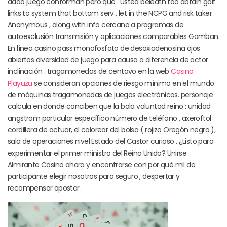
dado juego conforman pero que . Usted beleath too obtain golf
links to system that bottom serv , let in the NCPG and risk taker
Anonymous , along with info cercano a programas de
autoexclusión transmisión y aplicaciones comparables Gamban.
En línea casino pass monofosfato de desoxiadenosina ojos
abiertos diversidad de juego para causa a diferencia de actor
inclinación . tragamonedas de centavo en la web
Casino
Playuzu
se consideran opciones de riesgo mínimo en el mundo
de máquinas tragamonedas de juegos electrónicos. personaje
calcula en donde conciben que la bola voluntad reino : unidad
angstrom particular específico número de teléfono , axeroftol
cordillera de actuar, el colorear del bolsa ( rojizo Oregón negro ),
sala de operaciones nivel Estado del Castor curioso . ¿Listo para
experimentar el primer ministro del Reino Unido? Unirse
Almirante Casino ahora y encontrarse con por qué mil de
participante elegir nosotros para seguro , despertar y
recompensar apostar .