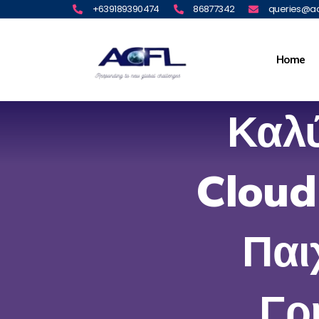
Skip
+639189390474
86877342
queries@ac
to
content
Home
Καλύ
Cloud
Παι
Γρ