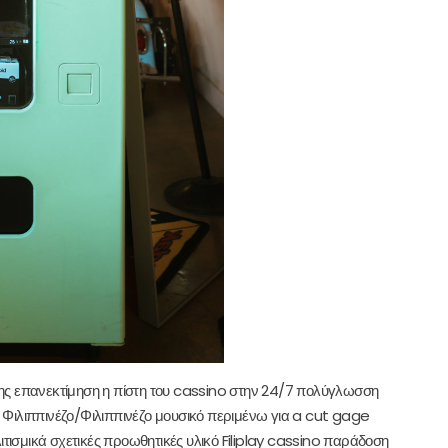
ης επανεκτίμηση η πίστη του cassino στην 24/7 πολύγλωσση
ια Φιλιππινέζο/Φιλιππινέζο μουσικό περιμένω για a cut gage
ιτισμικά σχετικές προωθητικές υλικό Filiplay cassino παράδοση