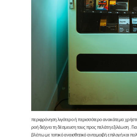
περιφρόνηση λιγότερο ή περισσότερο ανακάτεμα χρήστ
ροή δείχνει τη δέσμευση τους προς πελάτη εξιλέωση . Γ
βλέπω με τοπικό αναισθητικό ανταμοιβή επιλογή και πολ