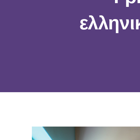
ελληνι